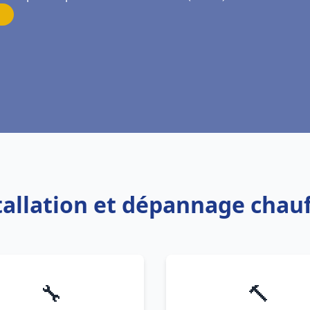
stallation et dépannage chauf
🔧
🔨