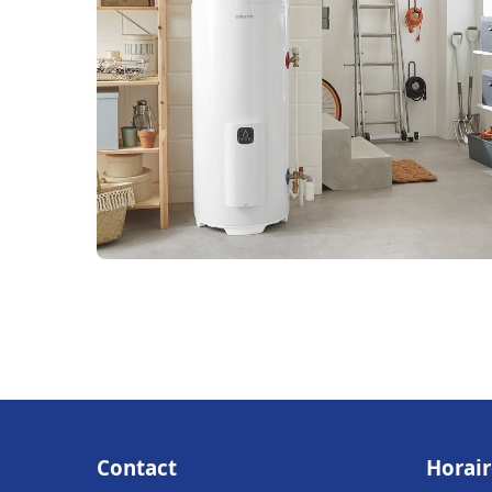
Contact
Horair