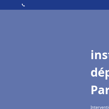
📞
ins
dé
Par
Interventi