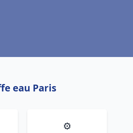
fe eau Paris
⚙️