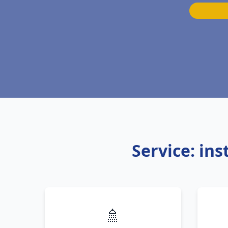
Service: in
🚿