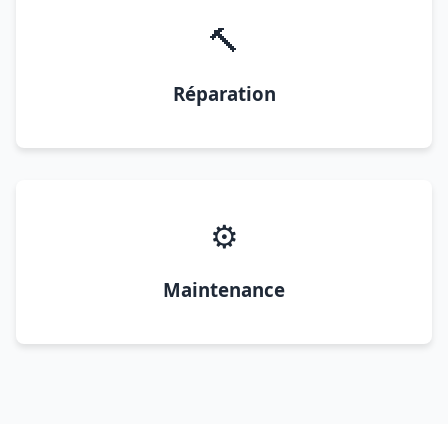
🔨
Réparation
⚙️
Maintenance