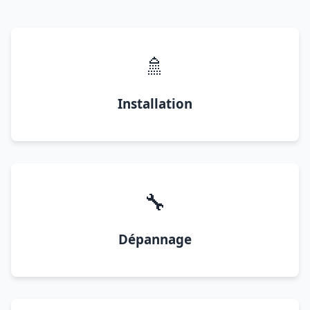
🚿
Installation
🔧
Dépannage