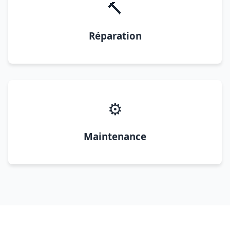
🔨
Réparation
⚙️
Maintenance