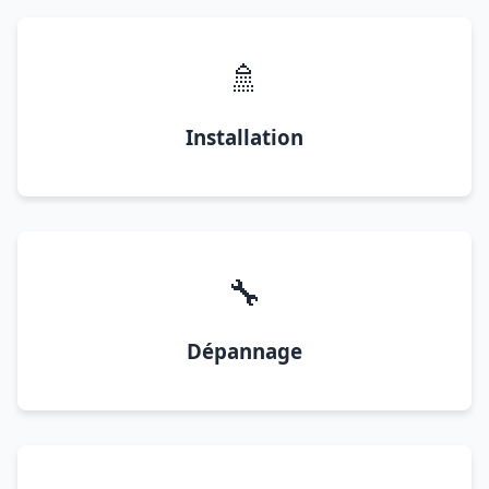
🚿
Installation
🔧
Dépannage