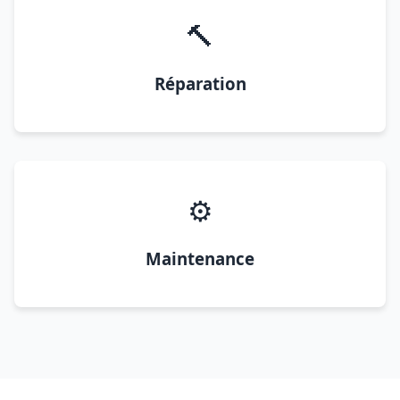
🔨
Réparation
⚙️
Maintenance