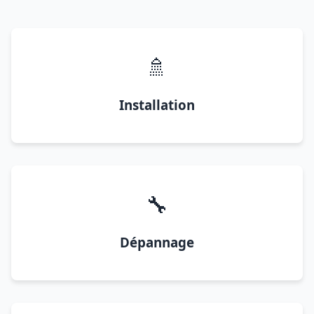
🚿
Installation
🔧
Dépannage