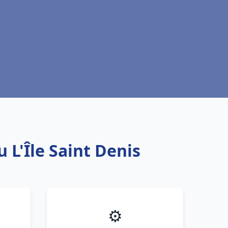
 L'Île Saint Denis
⚙️