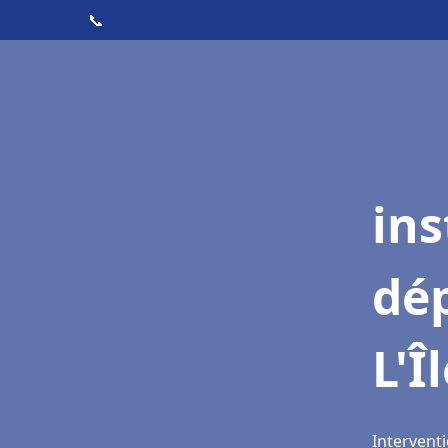
📞
ins
dé
L'Î
Interventi