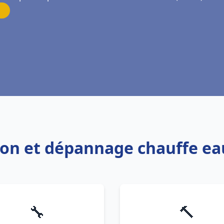
tion et dépannage chauffe eau
🔧
🔨