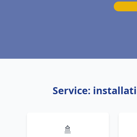
Service: installa
🚿