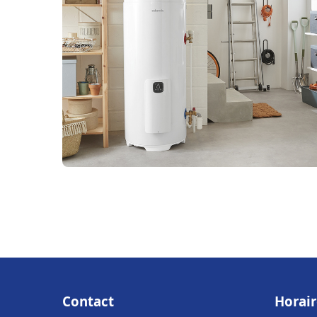
Contact
Horair