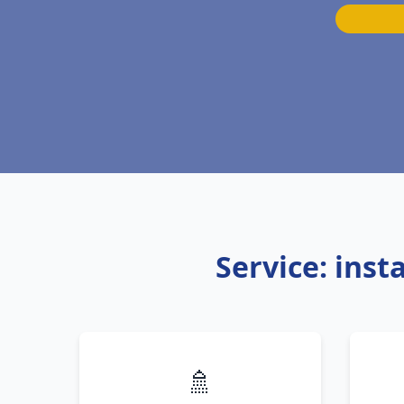
Service: inst
🚿