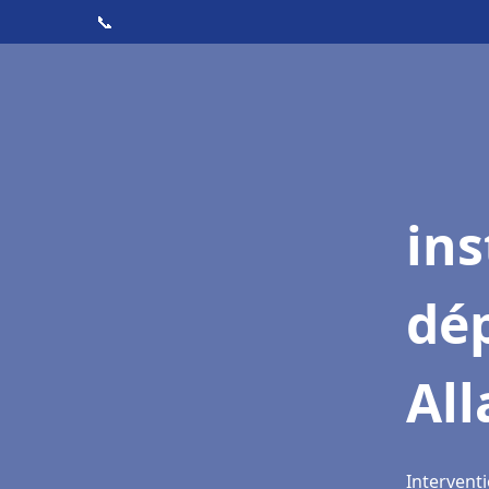
📞
ins
dé
Al
Interventi