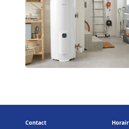
Contact
Horair