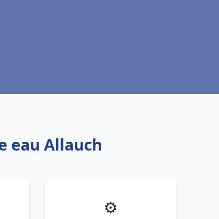
fe eau Allauch
⚙️