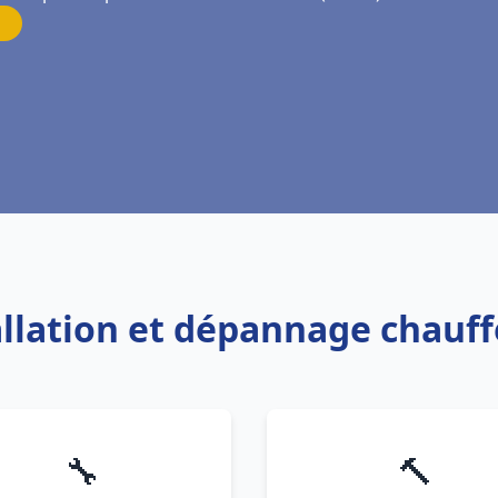
allation et dépannage chauf
🔧
🔨