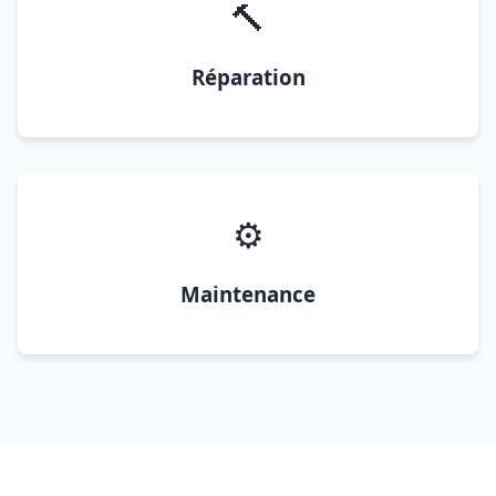
🔨
Réparation
⚙️
Maintenance