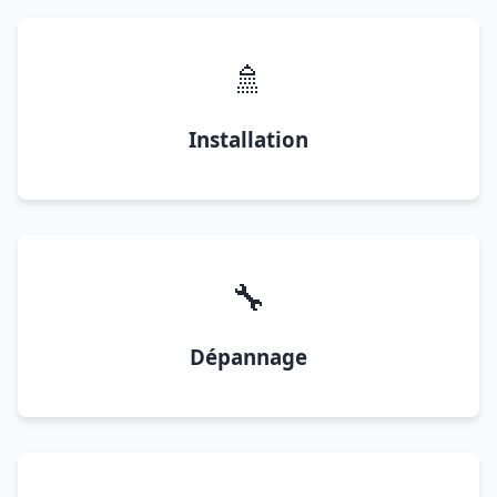
🚿
Installation
🔧
Dépannage