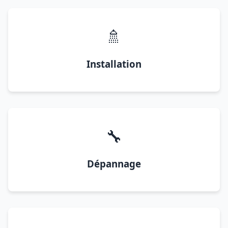
🚿
Installation
🔧
Dépannage