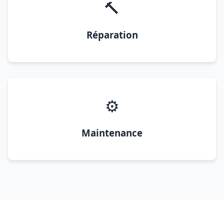
🔨
Réparation
⚙️
Maintenance