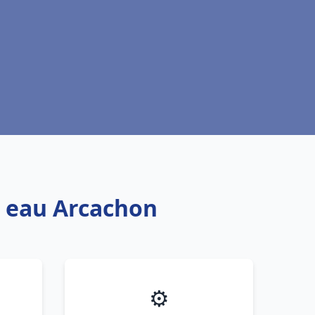
e eau Arcachon
⚙️