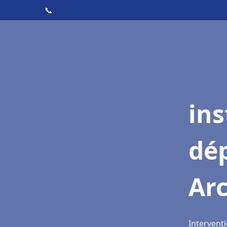
📞
ins
dé
Ar
Intervent