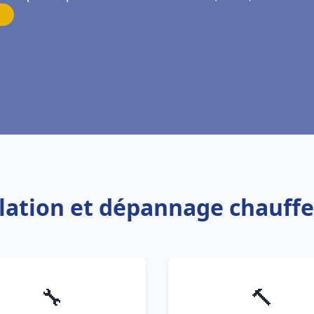
allation et dépannage chauff
🔧
🔨