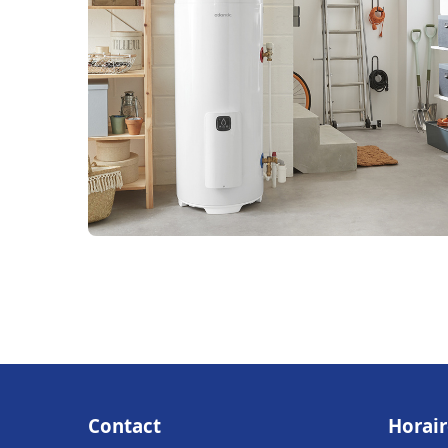
Contact
Horair