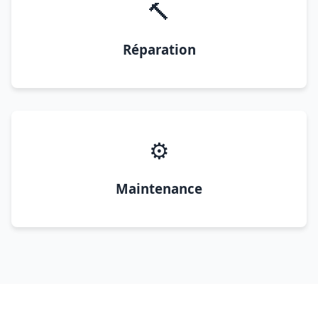
🔨
Réparation
⚙️
Maintenance