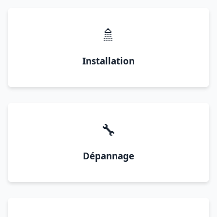
🚿
Installation
🔧
Dépannage