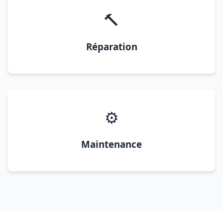
🔨
Réparation
⚙️
Maintenance