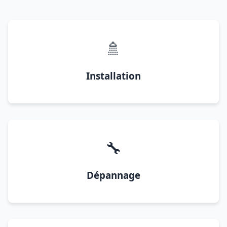
🚿
Installation
🔧
Dépannage