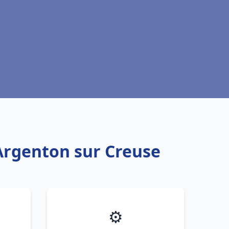
 Argenton sur Creuse
⚙️