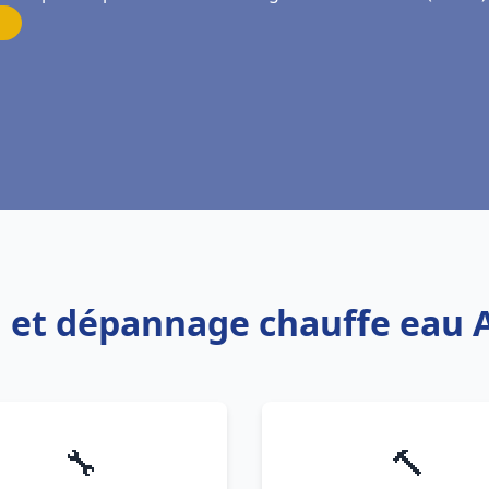
on et dépannage chauffe eau
🔧
🔨