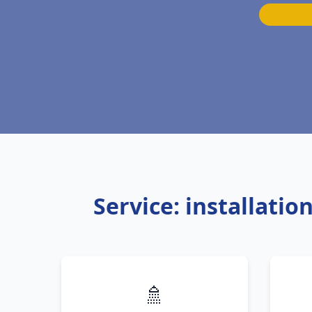
Service: installati
🚿