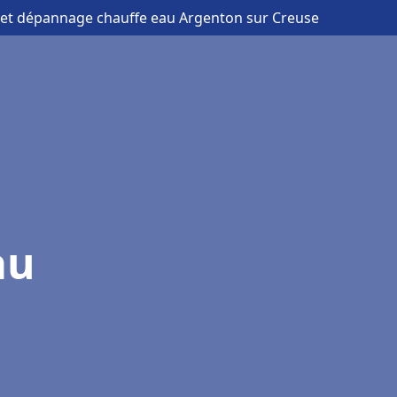
on et dépannage chauffe eau Argenton sur Creuse
au