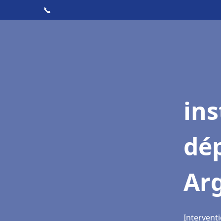
📞
ins
dé
Ar
Intervent