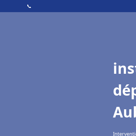
📞
ins
dé
Au
Interventi