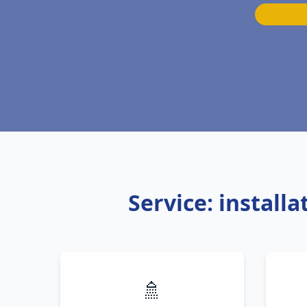
Service: install
🚿