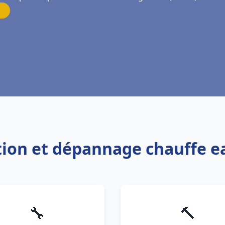
ation et dépannage chauffe 
🔧
🔨