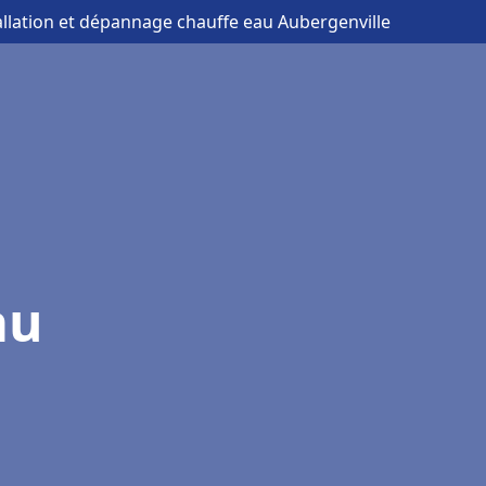
allation et dépannage chauffe eau Aubergenville
au