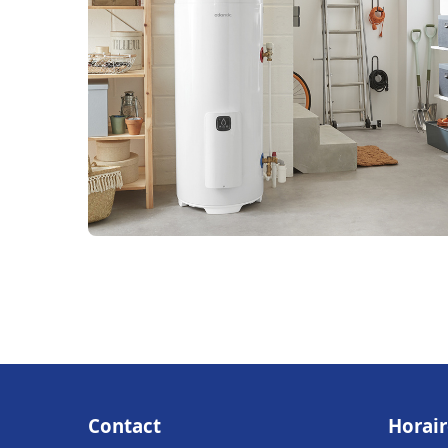
Contact
Horair