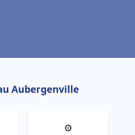
eau Aubergenville
⚙️