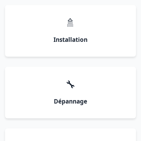
🚿
Installation
🔧
Dépannage