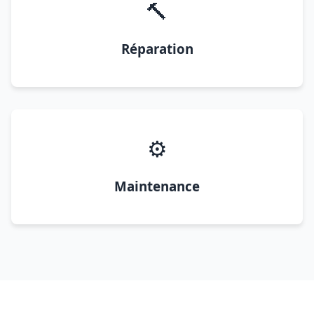
🔨
Réparation
⚙️
Maintenance