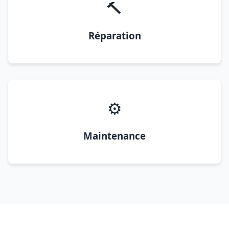
🔨
Réparation
⚙️
Maintenance