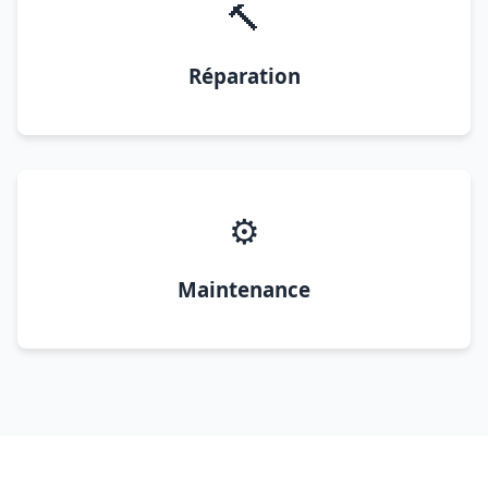
🔨
Réparation
⚙️
Maintenance