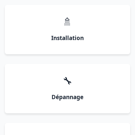
🚿
Installation
🔧
Dépannage