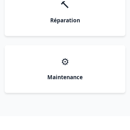
🔨
Réparation
⚙️
Maintenance