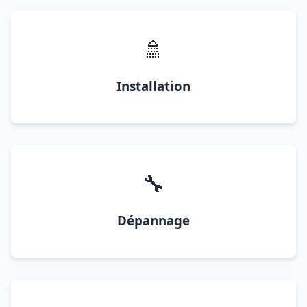
🚿
Installation
🔧
Dépannage