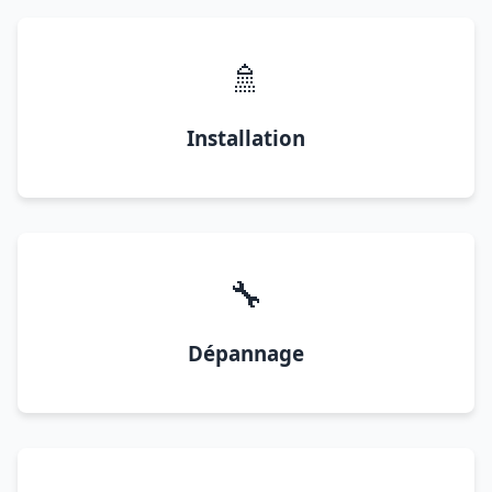
🚿
Installation
🔧
Dépannage