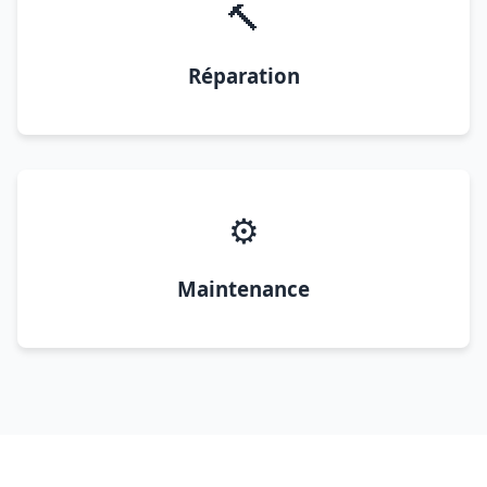
🔨
Réparation
⚙️
Maintenance