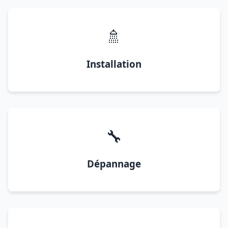
🚿
Installation
🔧
Dépannage