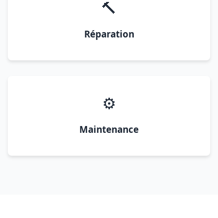
🔨
Réparation
⚙️
Maintenance