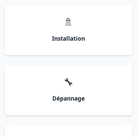
🚿
Installation
🔧
Dépannage