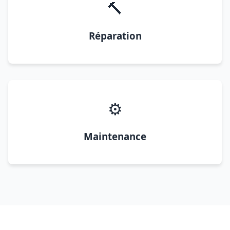
🔨
Réparation
⚙️
Maintenance