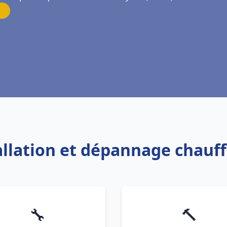
tallation et dépannage chauf
🔧
🔨