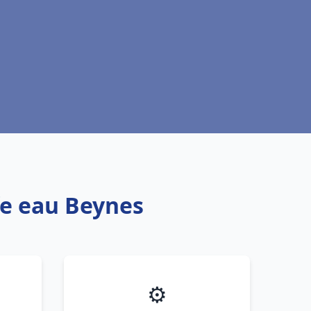
fe eau Beynes
⚙️