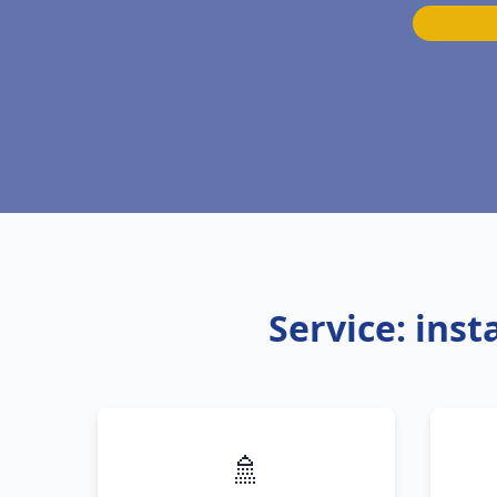
Service: ins
🚿