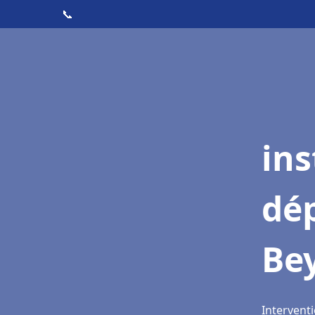
📞
ins
dé
Be
Interventi