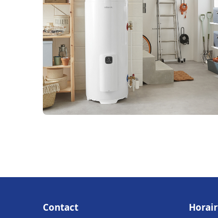
Contact
Horair