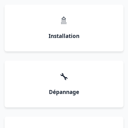
🚿
Installation
🔧
Dépannage