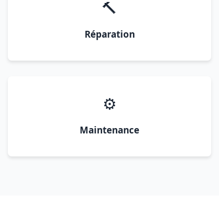
🔨
Réparation
⚙️
Maintenance