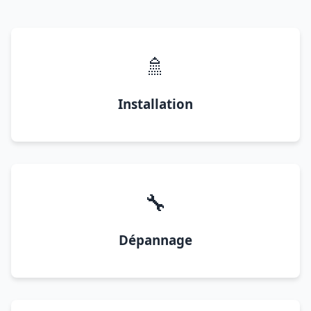
🚿
Installation
🔧
Dépannage