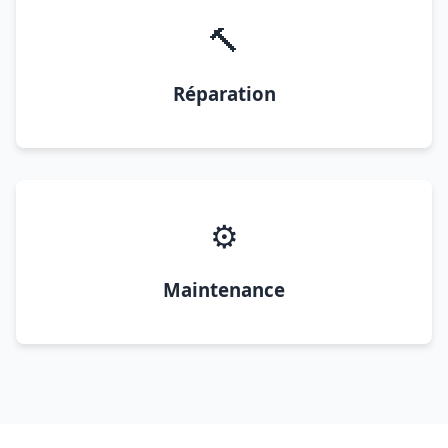
🔨
Réparation
⚙️
Maintenance