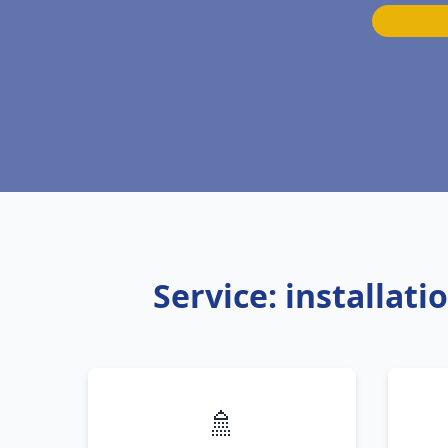
Service: installat
🚿