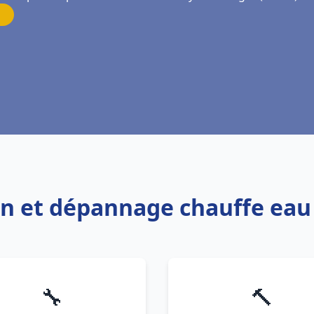
ion et dépannage chauffe eau
🔧
🔨