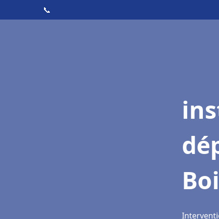
📞
ins
dé
Boi
Interventi