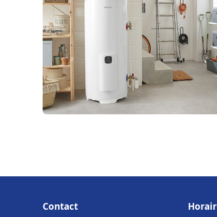
Contact
Horair