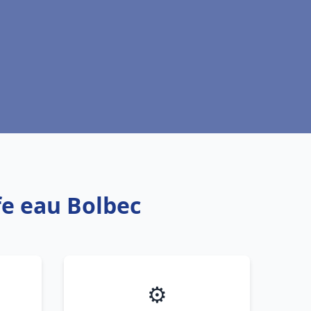
fe eau Bolbec
⚙️