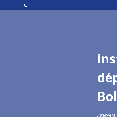
📞
ins
dé
Bo
Interventi