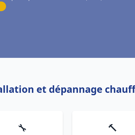
tallation et dépannage chauf
🔧
🔨