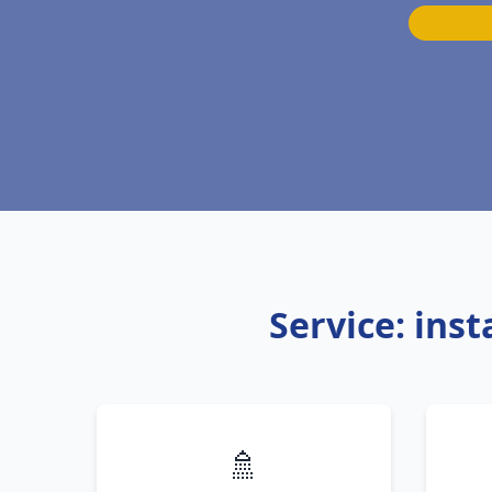
Service: ins
🚿