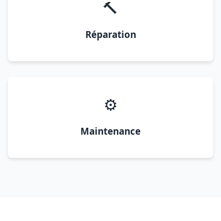
🔨
Réparation
⚙️
Maintenance