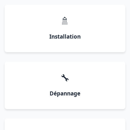
🚿
Installation
🔧
Dépannage