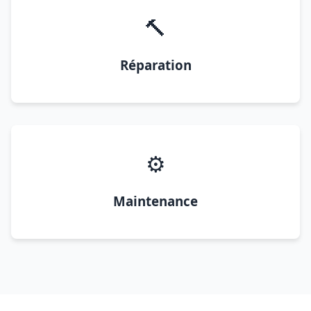
🔨
Réparation
⚙️
Maintenance