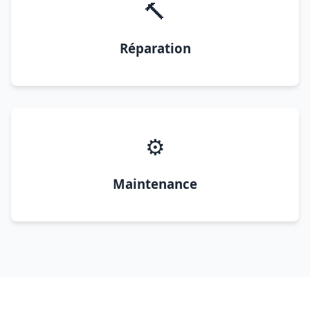
🔨
Réparation
⚙️
Maintenance