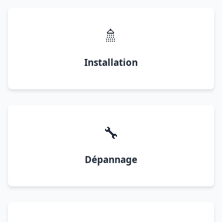
🚿
Installation
🔧
Dépannage