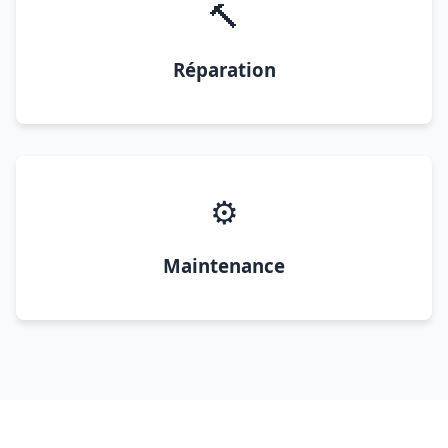
🔨
Réparation
⚙️
Maintenance