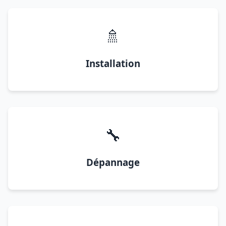
🚿
Installation
🔧
Dépannage