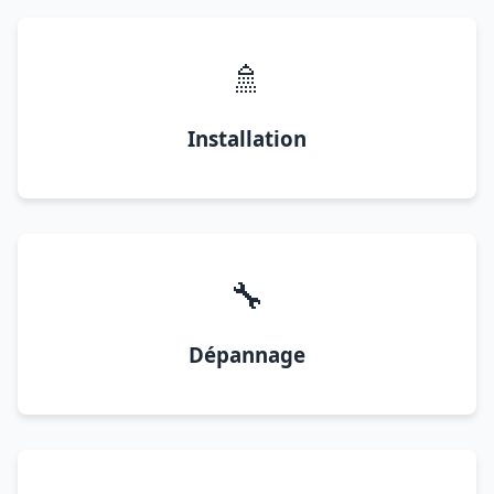
🚿
Installation
🔧
Dépannage