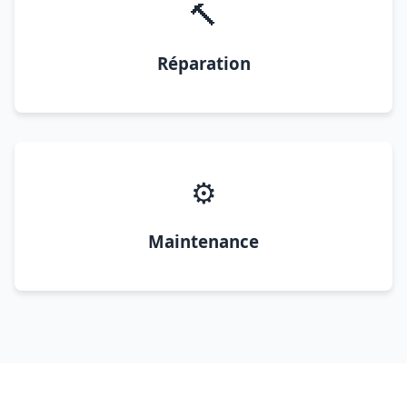
🔨
Réparation
⚙️
Maintenance