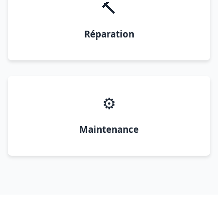
🔨
Réparation
⚙️
Maintenance