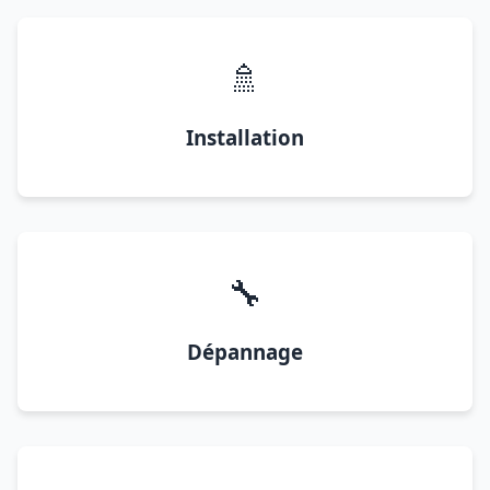
🚿
Installation
🔧
Dépannage