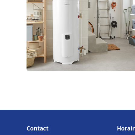
Contact
Horair