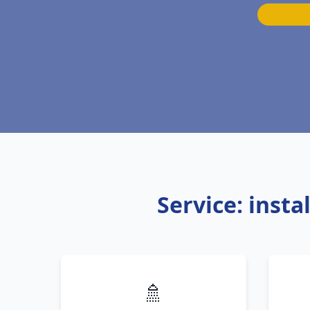
Service: inst
🚿