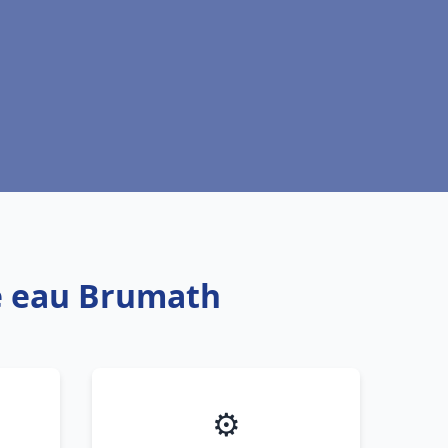
fe eau Brumath
⚙️