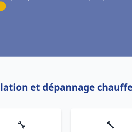
allation et dépannage chauf
🔧
🔨