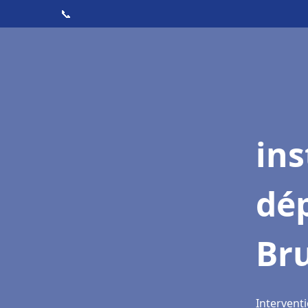
📞
ins
dé
Br
Intervent