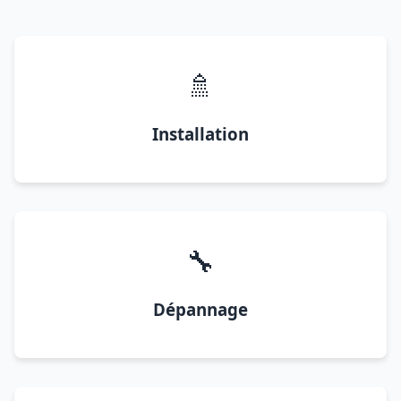
🚿
Installation
🔧
Dépannage