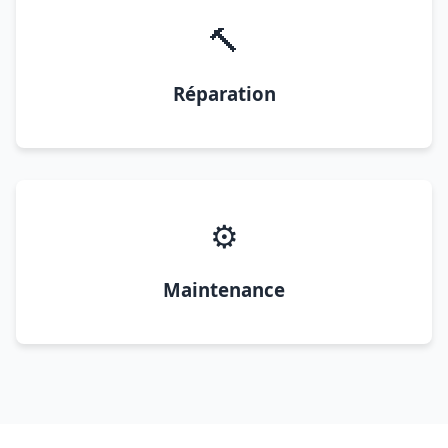
🔨
Réparation
⚙️
Maintenance