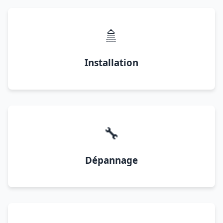
🚿
Installation
🔧
Dépannage