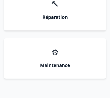
🔨
Réparation
⚙️
Maintenance