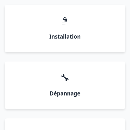
🚿
Installation
🔧
Dépannage