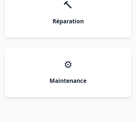
🔨
Réparation
⚙️
Maintenance