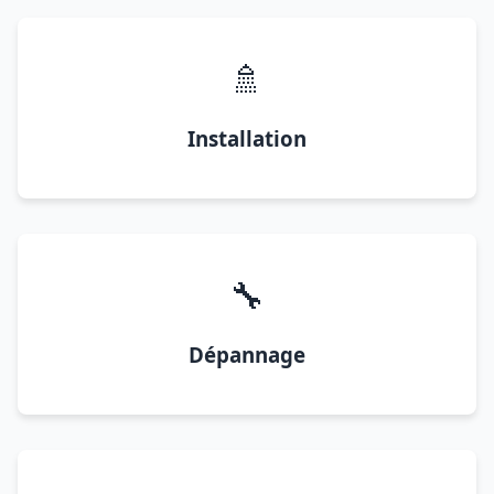
🚿
Installation
🔧
Dépannage