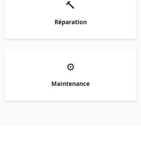
🔨
Réparation
⚙️
Maintenance