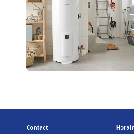
Contact
Horair