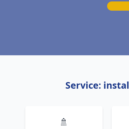
Service: inst
🚿