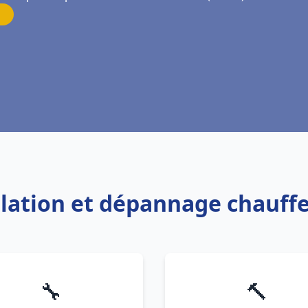
allation et dépannage chauf
🔧
🔨