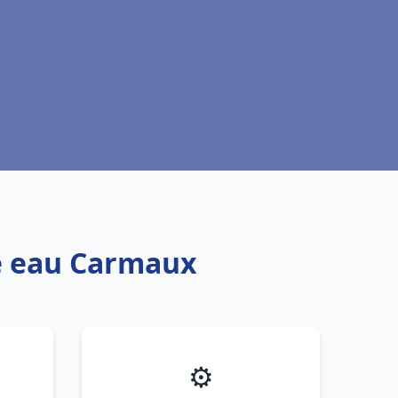
fe eau Carmaux
⚙️