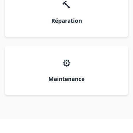
🔨
Réparation
⚙️
Maintenance