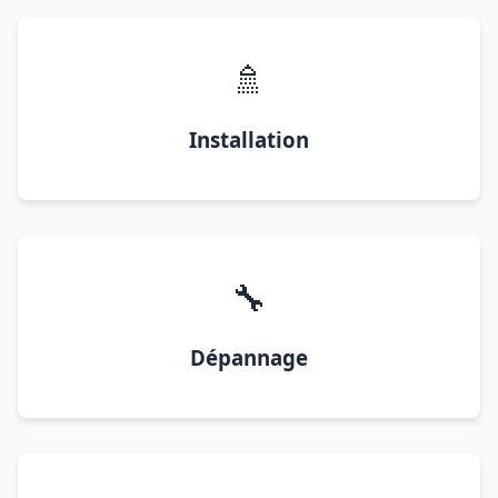
🚿
Installation
🔧
Dépannage