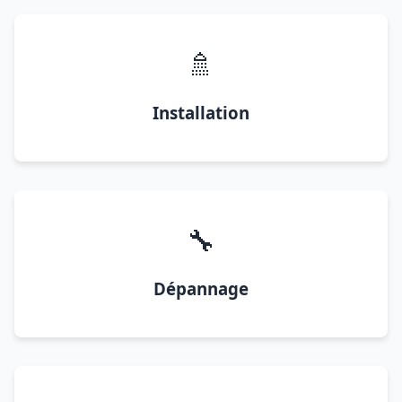
🚿
Installation
🔧
Dépannage