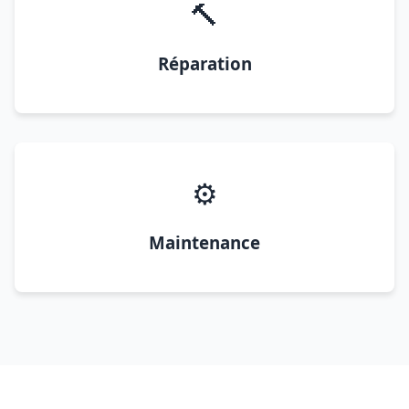
🔨
Réparation
⚙️
Maintenance