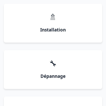
🚿
Installation
🔧
Dépannage