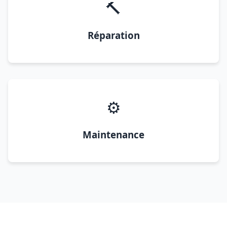
🔨
Réparation
⚙️
Maintenance