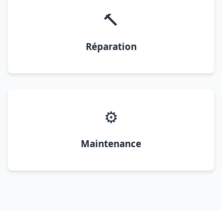
🔨
Réparation
⚙️
Maintenance