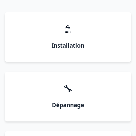
🚿
Installation
🔧
Dépannage