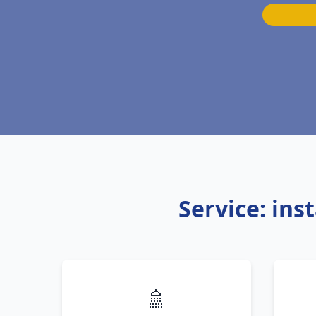
Service: ins
🚿