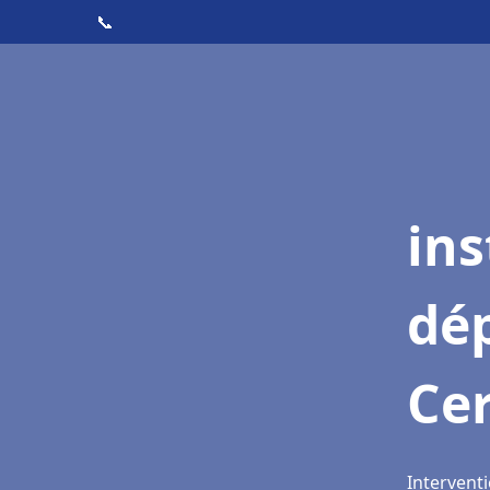
📞
ins
dé
Ce
Interventi