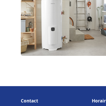
Contact
Horair