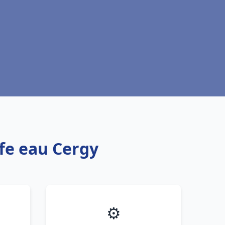
ffe eau Cergy
⚙️