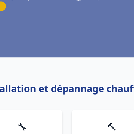
tallation et dépannage chau
🔧
🔨