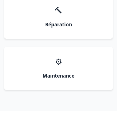
🔨
Réparation
⚙️
Maintenance