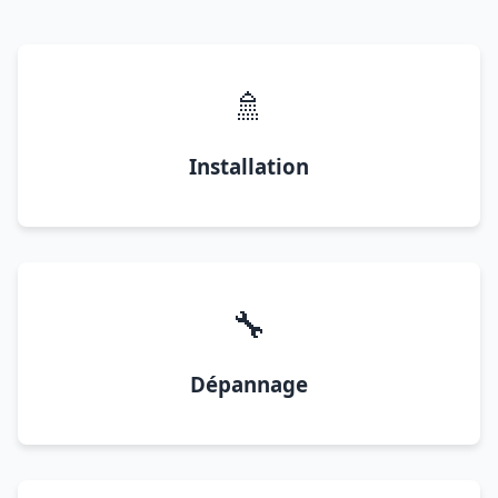
🚿
Installation
🔧
Dépannage