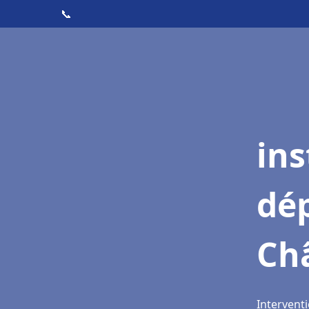
📞
ins
dé
Châ
Interventi