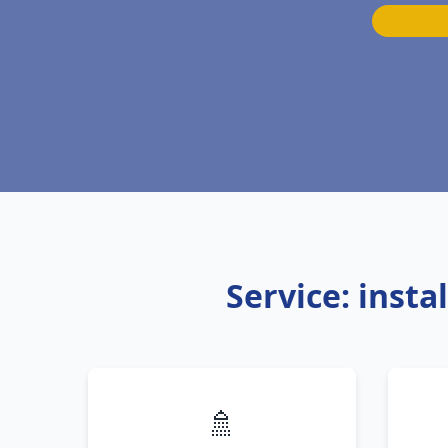
Service: inst
🚿