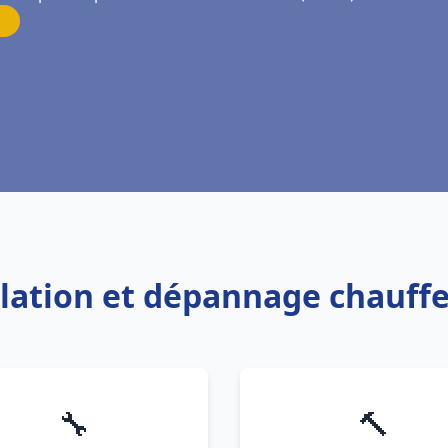
allation et dépannage chauffe
🔧
🔨