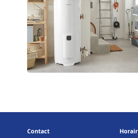
Contact
Horair