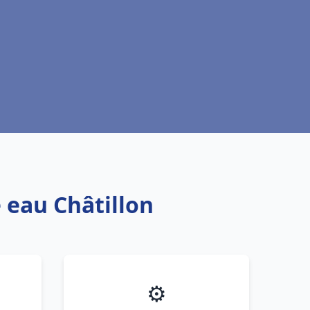
 eau Châtillon
⚙️