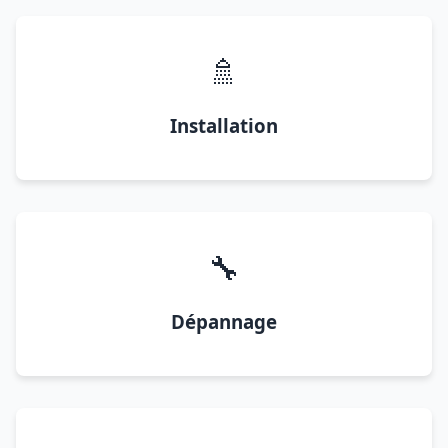
🚿
Installation
🔧
Dépannage