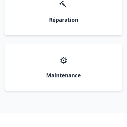
🔨
Réparation
⚙️
Maintenance