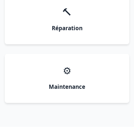
🔨
Réparation
⚙️
Maintenance