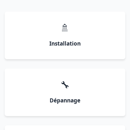
🚿
Installation
🔧
Dépannage