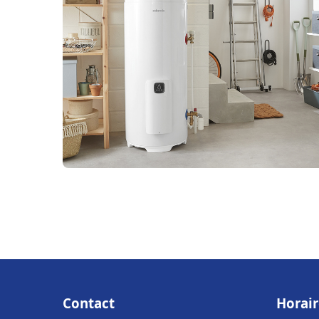
Contact
Horair