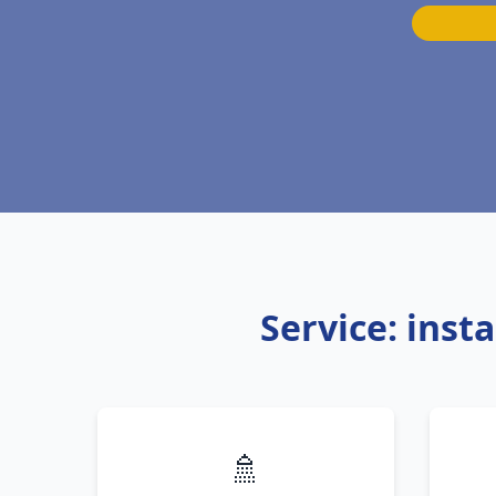
Service: inst
🚿