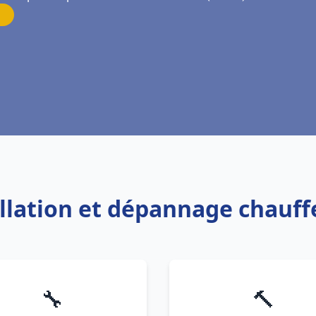
allation et dépannage chauf
🔧
🔨