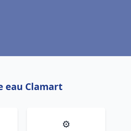
fe eau Clamart
⚙️