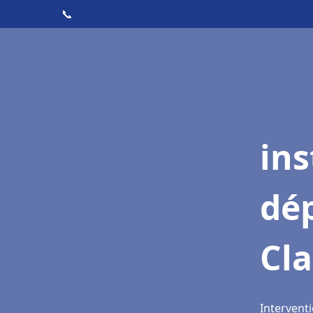
📞
ins
dé
Cl
Interventi