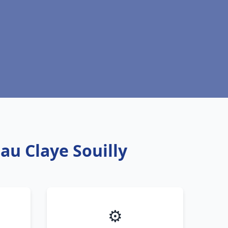
au Claye Souilly
⚙️