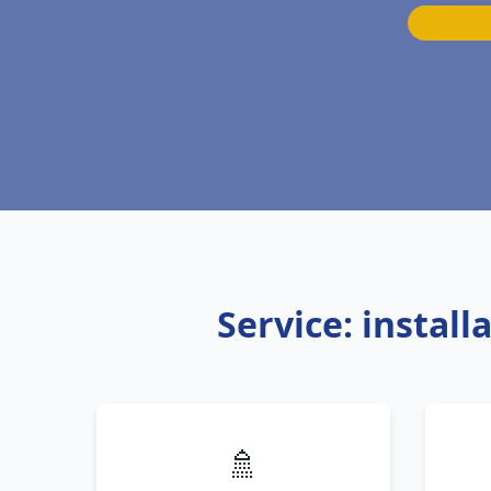
Service: instal
🚿