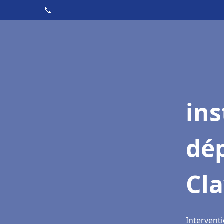
📞
ins
dé
Cla
Interventi