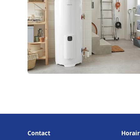
Contact
Horair