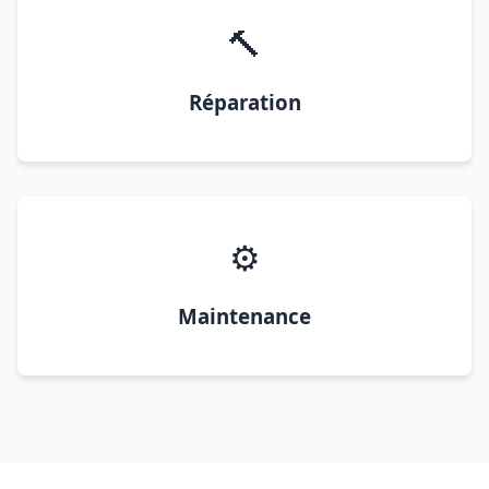
🔨
Réparation
⚙️
Maintenance