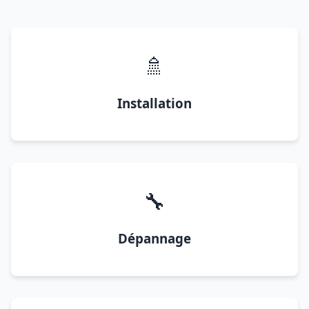
🚿
Installation
🔧
Dépannage