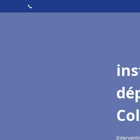
📞
ins
dé
Co
Intervent