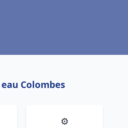
e eau Colombes
⚙️