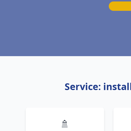
Service: inst
🚿