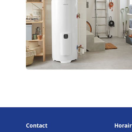
Contact
Horair