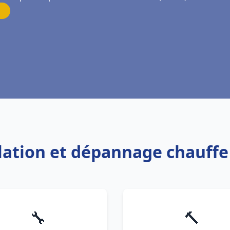
allation et dépannage chauff
🔧
🔨